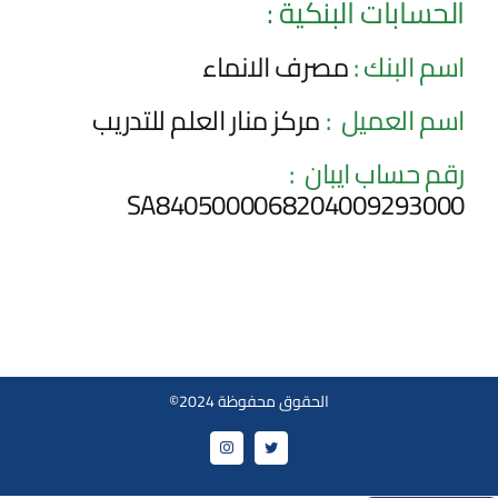
الحسابات البنكية :
الأخبار و الاعلانات
اسم البنك :
مصرف الانماء
الحسابات البنكية
اسم العميل :
مركز منار العلم للتدريب
رقم حساب ايبان :
اتصل بنا
SA8405000068204009293000
الحقوق محفوظة 2024©
Instagram
Twitter